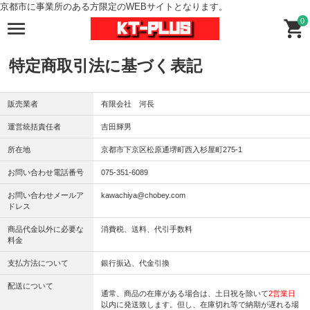
京都市に事業所のある方限定のWEBサイトとなります。
0
特定商取引法に基づく表記
販売業者
有限会社 河長
運営統括責任者
吉田輝男
所在地
京都市下京区松原通堺町西入杉屋町275-1
お問い合わせ電話番号
075-351-6089
お問い合わせメールア
kawachiya@chobey.com
ドレス
商品代金以外に必要な
消費税、送料、代引手数料
料金
支払方法について
銀行振込、代金引換
配送について
通常、商品の在庫がある場合は、土日祝を除いて
2営業日
以内に発送致します。但し、在庫切れ等で納期が遅れる場