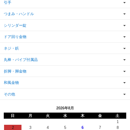
引手
つまみ・ハンドル
シリンダー錠
ドア回り金物
ネジ・鋲
丸棒・パイプ付属品
折脚・脚金物
和風金物
その他
2026年8月
日
月
火
水
木
金
土
1
2
3
4
5
6
7
8