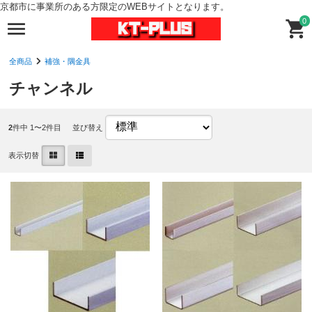
京都市に事業所のある方限定のWEBサイトとなります。
0
全商品
補強・隅金具
チャンネル
2
件中 1〜2件目
並び替え
表示切替