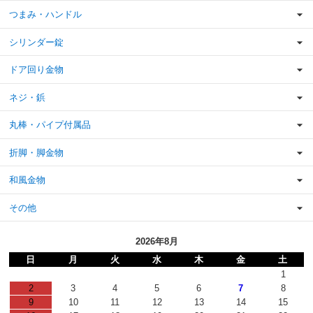
つまみ・ハンドル
シリンダー錠
ドア回り金物
ネジ・鋲
丸棒・パイプ付属品
折脚・脚金物
和風金物
その他
2026年8月
日
月
火
水
木
金
土
1
2
3
4
5
6
7
8
9
10
11
12
13
14
15