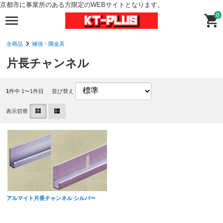
京都市に事業所のある方限定のWEBサイトとなります。
0
全商品
補強・隅金具
片長チャンネル
1
件中 1〜1件目
並び替え
表示切替
アルマイト片長チャンネル シルバー