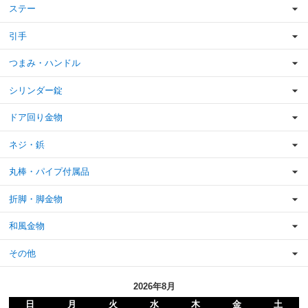
ステー
引手
つまみ・ハンドル
シリンダー錠
ドア回り金物
ネジ・鋲
丸棒・パイプ付属品
折脚・脚金物
和風金物
その他
2026年8月
日
月
火
水
木
金
土