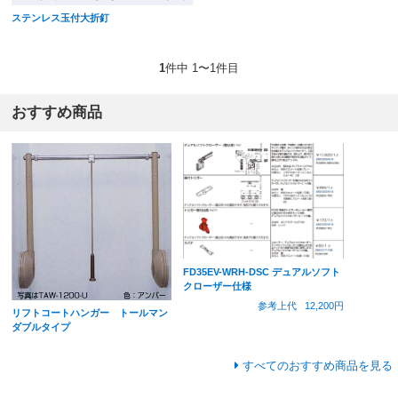
ステンレス玉付大折釘
1
件中 1〜1件目
おすすめ商品
FD35EV-WRH-DSC デュアルソフト
クローザー仕様
参考上代
12,200円
リフトコートハンガー トールマン
ダブルタイプ
すべてのおすすめ商品を見る