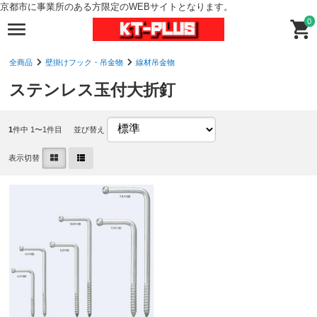
京都市に事業所のある方限定のWEBサイトとなります。
0
全商品
壁掛けフック・吊金物
線材吊金物
ステンレス玉付大折釘
1
件中 1〜1件目
並び替え
表示切替