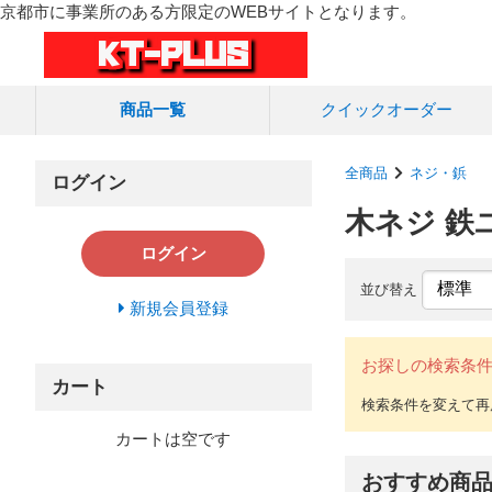
京都市に事業所のある方限定のWEBサイトとなります。
商品一覧
クイック
オーダー
全商品
ネジ・鋲
ログイン
木ネジ 鉄
ログイン
並び替え
新規会員登録
お探しの検索条
カート
カートは空です
おすすめ商