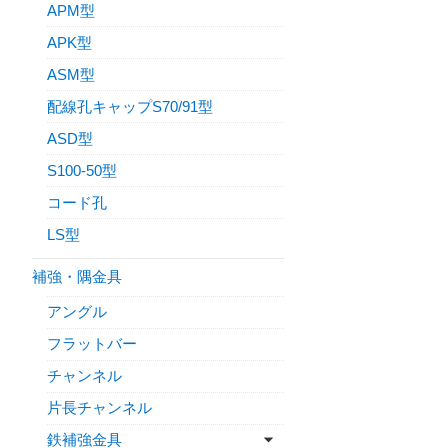
APM型
APK型
ASM型
配線孔キャップS70/91型
ASD型
S100-50型
コード孔
LS型
補強・隅金具
アングル
フラットバー
チャンネル
片長チャンネル
鉄補強金具