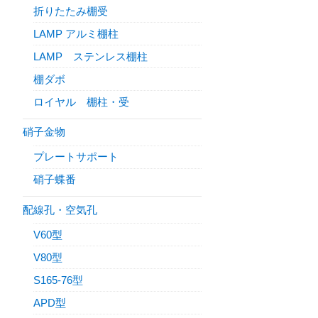
折りたたみ棚受
LAMP アルミ棚柱
LAMP ステンレス棚柱
棚ダボ
ロイヤル 棚柱・受
硝子金物
プレートサポート
硝子蝶番
配線孔・空気孔
V60型
V80型
S165-76型
APD型