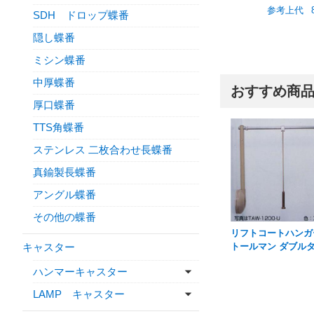
参考上代
SDH ドロップ蝶番
隠し蝶番
ミシン蝶番
中厚蝶番
おすすめ商
厚口蝶番
TTS角蝶番
ステンレス 二枚合わせ長蝶番
真鍮製長蝶番
アングル蝶番
その他の蝶番
リフトコートハン
キャスター
トールマン ダブル
ハンマーキャスター
LAMP キャスター