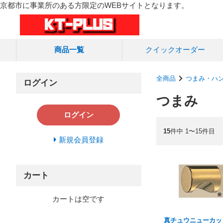
京都市に事業所のある方限定のWEBサイトとなります。
商品一覧
クイック
オーダー
全商品
つまみ・ハ
ログイン
つまみ
ログイン
15
件中 1〜15件目
新規会員登録
カート
カートは空です
真チュウニューカッ