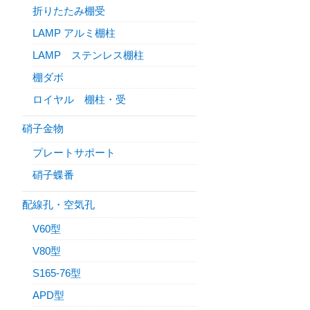
折りたたみ棚受
LAMP アルミ棚柱
LAMP ステンレス棚柱
棚ダボ
ロイヤル 棚柱・受
硝子金物
プレートサポート
硝子蝶番
配線孔・空気孔
V60型
V80型
S165-76型
APD型