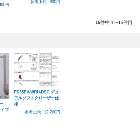
参考上代
800円
800円
15
件中 1〜15件目
品
FD35EV-WRH-DSC デュ
アルソフトクローザー仕
様
ガー
タイプ
参考上代
12,200円