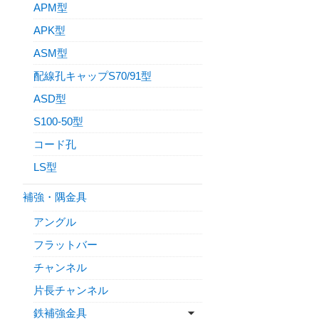
APM型
APK型
ASM型
配線孔キャップS70/91型
ASD型
S100-50型
コード孔
LS型
補強・隅金具
アングル
フラットバー
チャンネル
片長チャンネル
鉄補強金具